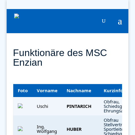
Funktionäre des MSC
Enzian
Foto
Vorname
Nachname
Kurzinfo
Obfrau,
Uschi
PINTARICH
Schiedsgericht,
Ehrungsaussch
Obfrau
Stellvertreter,
Ing.
HUBER
Sportleiter,
Wolfgang
Schiedsgericht,