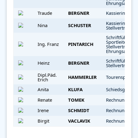
Ehrungsaussch
Traude
BERGNER
Kassierin
Kassierin
Nina
SCHUSTER
Stellvertreterin
Schriftführer,
Sportleiter
Ing. Franz
PINTARICH
Stellvertreter,
Ehrungsaussch
Schriftführer
Heinz
BERGNER
Stellvertreter
Dipl.Päd.
HAMMERLER
Tourensportlei
Erich
Anita
KLUFA
Schiedsgericht
Renate
TOMEK
Rechnungsprü
Irene
SCHMIDT
Rechnungsprü
Birgit
VACLAVIK
Rechnungsprü